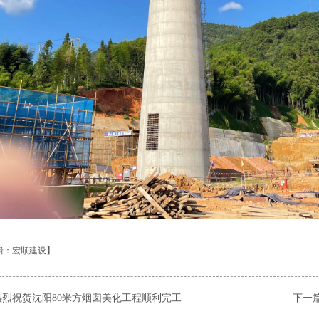
辑：
宏顺建设
】
热烈祝贺沈阳80米方烟囱美化工程顺利完工
下一