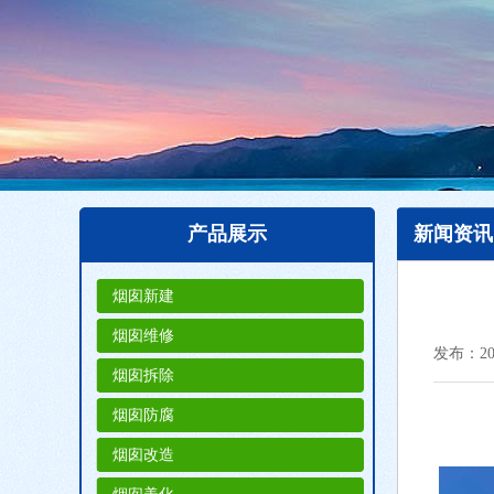
产品展示
新闻资讯
烟囱新建
烟囱维修
发布：202
烟囱拆除
烟囱防腐
烟囱改造