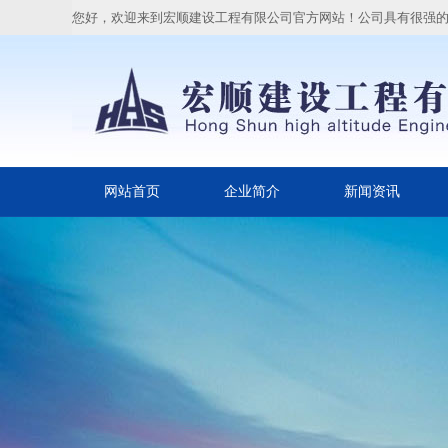
您好，欢迎来到宏顺建设工程有限公司官方网站！公司具有很强
网站首页
企业简介
新闻资讯